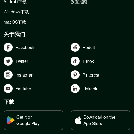
Android下载
设置指南
Windows下载
macOS下载
关于我们
Facebook
Reddit
Twitter
Tiktok
Instagram
Pinterest
Youtube
Linkedln
下载
Get it on
Download on the
Google Play
App Store